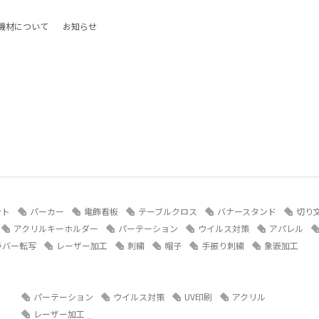
機材について
お知らせ
ント
パーカー
電飾看板
テーブルクロス
バナースタンド
切り
アクリルキーホルダー
パーテーション
ウイルス対策
アパレル
ラバー転写
レーザー加工
刺繍
帽子
手振り刺繍
象嵌加工
パーテーション
ウイルス対策
UV印刷
アクリル
レーザー加工